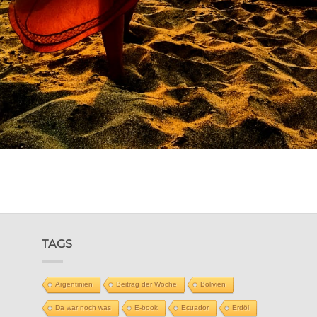
TAGS
Argentinien
Beitrag der Woche
Bolivien
Da war noch was
E-book
Ecuador
Erdöl