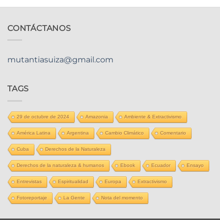
CONTÁCTANOS
mutantiasuiza@gmail.com
TAGS
29 de octubre de 2024
Amazonia
Ambiente & Extractivismo
América Latina
Argentina
Cambio Climático
Comentario
Cuba
Derechos de la Naturaleza
Derechos de la naturaleza & humanos
Ebook
Ecuador
Ensayo
Entrevistas
Espiritualidad
Europa
Extractivismo
Fotoreportaje
La Gente
Nota del momento