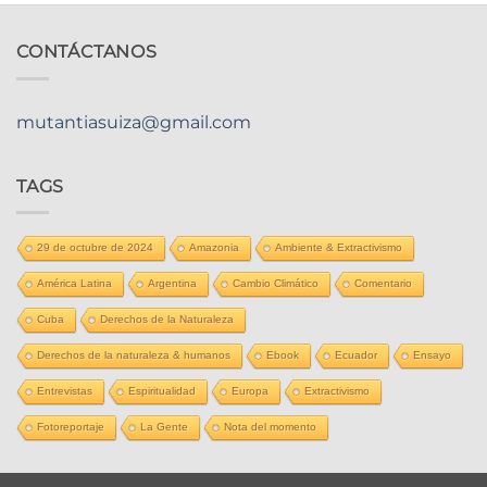
CONTÁCTANOS
mutantiasuiza@gmail.com
TAGS
29 de octubre de 2024
Amazonia
Ambiente & Extractivismo
América Latina
Argentina
Cambio Climático
Comentario
Cuba
Derechos de la Naturaleza
Derechos de la naturaleza & humanos
Ebook
Ecuador
Ensayo
Entrevistas
Espiritualidad
Europa
Extractivismo
Fotoreportaje
La Gente
Nota del momento