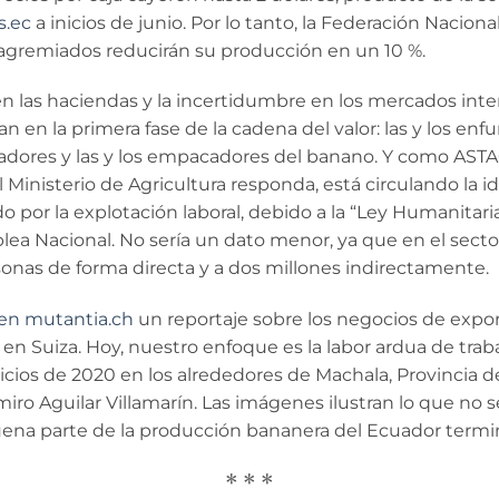
s.ec
a inicios de junio. Por lo tanto, la Federación Nacio
agremiados reducirán su producción en un 10 %.
n las haciendas y la incertidumbre en los mercados inter
en la primera fase de la cadena del valor: las y los enfu
igadores y las y los empacadores del banano. Y como AST
 el Ministerio de Agricultura responda, está circulando l
o por la explotación laboral, debido a la “Ley Humanita
lea Nacional. No sería un dato menor, ya que en el sect
onas de forma directa y a dos millones indirectamente.
en mutantia.ch
un reportaje sobre los negocios de exp
en Suiza. Hoy, nuestro enfoque es la labor ardua de tr
nicios de 2020 en los alrededores de Machala, Provincia de
iro Aguilar Villamarín. Las imágenes ilustran lo que no s
uena parte de la producción bananera del Ecuador termi
* * *