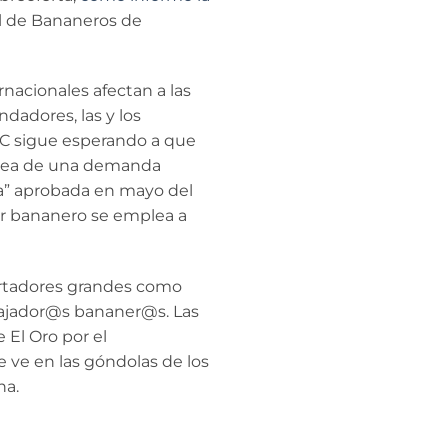
nal de Bananeros de
nacionales afectan a las
ndadores, las y los
AC sigue esperando a que
a idea de una demanda
ria” aprobada en mayo del
or bananero se emplea a
ortadores grandes como
abajador@s bananer@s. Las
 El Oro por el
e ve en las góndolas de los
na.