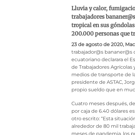
Lluvia y calor, fumigaci
trabajadores bananer@s 
tropical en sus góndolas
200.000 personas que tr
23 de agosto de 2020, Mac
trabajador@s bananer@s d
ecuatoriano declarara el E
de Trabajadores Agrícolas
medios de transporte de l
presidente de ASTAC, Jorg
propio sueldo que en mucho
Cuatro meses después, de
por caja de 6.40 dólares e
otro escrito: “Esta situac
alrededor de 80 mil traba
meses de pandemia, los pre