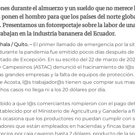
ones durante el almuerzo y un sueldo que no merece la
ponen el hombro para que los países del norte globa
. Presentamos un fotoreportaje sobre la labor de un
abajan en la industria bananera del Ecuador.
hala
/ Quito. –
El primer llamado de emergencia por la sit
urante la pandemia fue emitido pocos días después de 
stado de Excepción. En su escrito del 22 de marzo de 2020
 y Campesinos (ASTAC) denunció el hacinamiento de l@s 
as grandes empresas y la falta de equipos de protección
e Acosta, l@s trabajador@s tienen que comprar sus masc
s casos no llega ni a los 20 dólares por día.
bido a que l@s comerciantes rompieron con el pago del
stablecido por el Ministerio de Agricultura y Ganadería
a 
ión ocasiona que los productores no puedan cumplir con 
jadores que están empleados en haciendas y fincas bana
cios por caja cayeron hasta 2 dólares, producto de la so