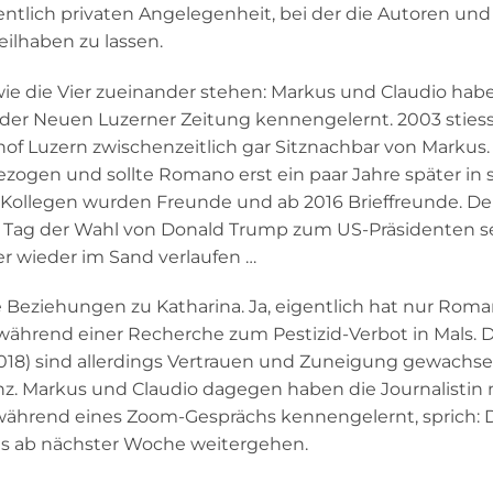
ntlich privaten Angelegenheit, bei der die Autoren und
teilhaben zu lassen.
ie die Vier zueinander stehen: Markus und Claudio hab
ei der Neuen Luzerner Zeitung kennengelernt. 2003 sti
f Luzern zwischenzeitlich gar Sitznachbar von Markus.
ezogen und sollte Romano erst ein paar Jahre später in
Kollegen wurden Freunde und ab 2016 Brieffreunde. Der
 am Tag der Wahl von Donald Trump zum US-Präsidenten
er wieder im Sand verlaufen …
 Beziehungen zu Katharina. Ja, eigentlich hat nur Roman
ährend einer Recherche zum Pestizid-Verbot in Mals. D
2018) sind allerdings Vertrauen und Zuneigung gewachs
nz. Markus und Claudio dagegen haben die Journalistin
 während eines Zoom-Gesprächs kennengelernt, sprich:
ls ab nächster Woche weitergehen.