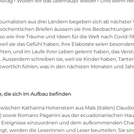
Alltag? Wollen wir das überhaupt wieder? Und wenn Nei
Journalisten aus drei Ländern begeben sich ab nächste
öchentlichen Briefen äussern sie ihre Beobachtungen u
so wie ihre Träume und Ideen für die Welt nach Covid-19
, weil sie das Gefühl haben, ihre Elaborate seien besonder
chten, und im Laufe ihrer Leben gelernt haben, das Vers
Ausserdem schreiben sie, weil sie Kinder haben, Tanten
ntwortlich fühlen, was in den nächsten Monaten und Jahr
, die sich im Aufbau befinden
 zwischen Katharina Hohenstein aus Mals (Italien) Clau
z) sowie Romano Paganini aus der ecuadorianischen Haup
en Ereignisse einzuordnen und dem aufkommenden Chao
ingt, werden die Leserinnen und Leser beurteilen. Sie s