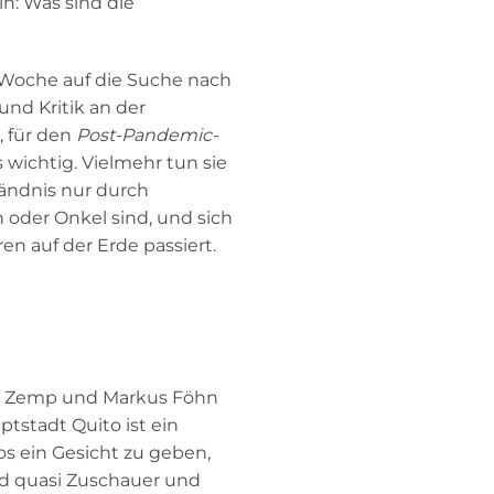
n: Was sind die
r Woche auf die Suche nach
nd Kritik an der
, für den
Post-Pandemic-
s wichtig. Vielmehr tun sie
tändnis nur durch
 oder Onkel sind, und sich
en auf der Erde passiert.
dio Zemp und Markus Föhn
tstadt Quito ist ein
s ein Gesicht zu geben,
ind quasi Zuschauer und