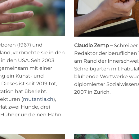
boren (1967) und
Claudio Zemp –
Schreiber 
nd, verbrachte sie in den
Redaktor der beruflichen
in den USA. Seit 2003
am Rand der Innerschweiz
ie gemeinsam mit einer
Schreibgarten mit Fabulat
ang ein Kunst- und
blühende Wortwerke wuche
ieses ist seit 2019 tot,
diplomierter Sozialwissens
ation hat überlebt.
2007 in Zürich.
rekturen (
mutantia.ch
),
 Hat zwei Hunde, drei
n Hühner und einen Hahn.