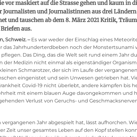
wie vor maskiert auf die Strasse gehen und kaum in 
Journalisten und Journalistinnen aus drei Länder
et und tauschen ab dem 8. März 2021 Kritik, Träum
 Briefen aus.
en, Schweiz. –
Es war weder der Einschlag eines Meteorite
 das Jahrhunderterdbeben noch der Monstertsunami w
flegen. Das Ding, das die Welt seit rund einem Jahr d
on der Medizin nicht einmal als eigenständiger Organis
kleinen Schmarotzer, der sich im Laufe der vergangene
nschen eingenistet und sein Unwesen getrieben hat. Vi
rankheit Covid-19 nicht überlebt, andere kämpfen bis h
Mehrheit mit einem blauen Auge davongekommen und ha
ehenden Verlust von Geruchs- und Geschmacksnerven 
vergangenen Jahr abgespielt hat, lässt aufhorchen. Wie
zer Zeit unser gesamtes Leben auf den Kopf stellen konn