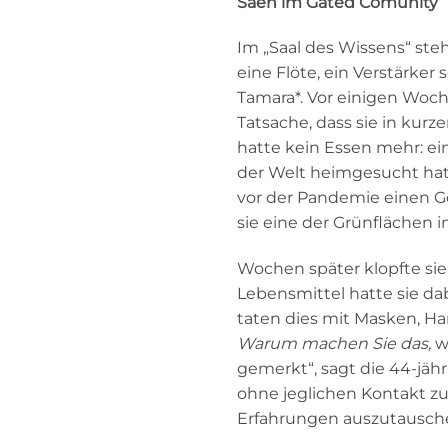
Säen im Gated Comunity
Im „Saal des Wissens“ steh
eine Flöte, ein Verstärk
Tamara*. Vor einigen Woche
Tatsache, dass sie in kurz
hatte kein Essen mehr: ei
der Welt heimgesucht hat.
vor der Pandemie einen G
sie eine der Grünflächen i
Wochen später klopfte sie
Lebensmittel hatte sie dab
taten dies mit Masken, H
Warum machen Sie das,
wu
gemerkt“, sagt die 44-jähr
ohne jeglichen Kontakt zu 
Erfahrungen auszutauschen