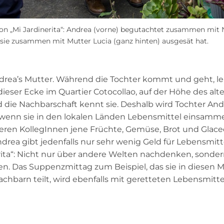
on „Mi Jardinerita“: Andrea (vorne) begutachtet zusammen mit
e sie zusammen mit Mutter Lucia (ganz hinten) ausgesät hat.
drea’s Mutter. Während die Tochter kommt und geht, leb
ieser Ecke im Quartier Cotocollao, auf der Höhe des alt
 die Nachbarschaft kennt sie. Deshalb wird Tochter An
wenn sie in den lokalen Länden Lebensmittel einsammel
en KollegInnen jene Früchte, Gemüse, Brot und Glacees
rea gibt jedenfalls nur sehr wenig Geld für Lebensmitte
erita“: Nicht nur über andere Welten nachdenken, sonde
en. Das Suppenzmittag zum Beispiel, das sie in diesen
chbarn teilt, wird ebenfalls mit geretteten Lebensmitte