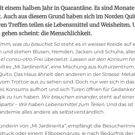
eit einem halben Jahr in Quarantäne. Es sind Monat
t. Auch aus diesem Grund haben sich im Norden Qui
n Treffen teilen sie Lebensmittel und Weisheiten. U
gehen scheint: die Menschlichkeit.
imm, was du brauchst
: So steht es in weisser Kreide a
uf 
 und stehen Blusen, Hemden, Jacken und Schuhe, all
l consu-otro.
Frei übersetzt:
Lassen wir den Konsum hi
ill es „Mi Jardinerita“, eine Mischung aus Kulturzentru
ito. Das Haus ähnelt den anderen in der Strasse: Metal
 vom Trottoir aus
zu sehen sind. Doch nur wer sich in d
 des Konsums aufhört und sich Türen öffnen für Gedanken
gik zu tun haben.
Wir brauchen einander
, steht auf eine
partir
–
Wir haben Lebensmittel zum Teilen.
Und das ist
ndemie alles andere als selbstverständlich.
ründerin von „Mi Jardinerita“, empfängt die BesucherI
uck oder einem Ellbogengruss, je nach Bedürfnis der P