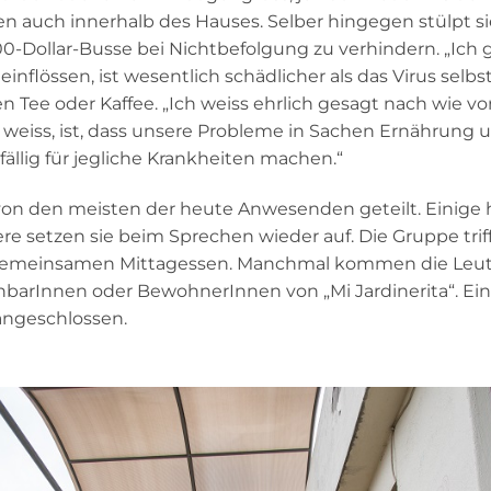
 auch innerhalb des Hauses. Selber hingegen stülpt sie
-Dollar-Busse bei Nichtbefolgung zu verhindern. „Ich gl
flössen, ist wesentlich schädlicher als das Virus selbs
 Tee oder Kaffee. „Ich weiss ehrlich gesagt nach wie vor
ich weiss, ist, dass unsere Probleme in Sachen Ernährun
llig für jegliche Krankheiten machen.“
von den meisten der heute Anwesenden geteilt. Einige
e setzen sie beim Sprechen wieder auf. Die Gruppe trifft
gemeinsamen Mittagessen. Manchmal kommen die Leut
barInnen oder BewohnerInnen von „Mi Jardinerita“. Ein
 angeschlossen.