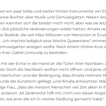
en ein paar Sofas und weiter hinten Instrumente: ein Ele
er sowie Bücher über Musik und Gemüsegärten. Neben An
n kannten sich die beiden noch nicht, aber was sie letzt
er Zeit plötzliche Veränderungen erlebt hatten. Amalia ver
ne Realität, die seit März Millionen von Menschen in Ec
 „Ich machte lediglich eine Woche Quarantäne“, erinnert 
emüsegarten anlegen wollte. Nach einem Online-Kurs
n ihrer
Gated-Comunity
zu bestellen.
 mit der Ernte in der Hand an die Türen ihrer Nachbarn.
ei. Doch die Nachbarn wollten nicht öffnen. Und jene, d
andschuhen und der Bedingung, dass Amalia mehrere Me
rde die Künstlerin gefragt, und Amalia antwortete:
War
ige Frau, „dass die m
eisten Menschen viel Zeit allein in
anderen. ‚Mi Jardinerita‘ hilft mir, mich von dieser Angs
, wie jene, die ich in meiner Siedlung gemacht habe.“