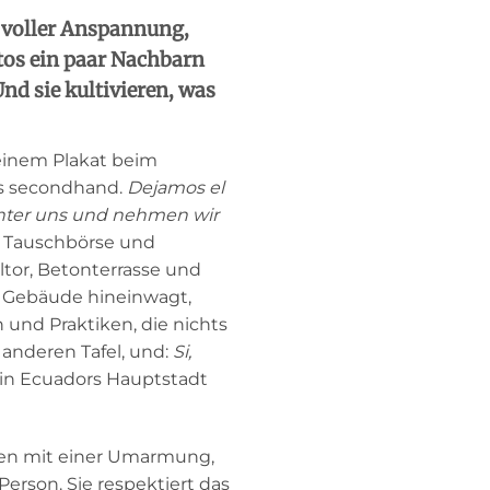
e voller Anspannung,
tos ein paar Nachbarn
nd sie kultivieren, was
einem Plakat beim
es secondhand.
Dejamos el
nter uns und nehmen wir
m, Tauschbörse und
ltor, Betonterrasse und
as Gebäude hineinwagt,
 und Praktiken, die nichts
r anderen Tafel, und:
Si,
 in Ecuadors Hauptstadt
nnen mit einer Umarmung,
erson. Sie respektiert das