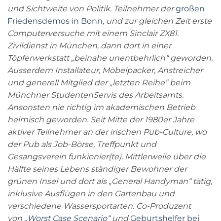
und Sichtweite von Politik. Teilnehmer der
großen
Friedensdemos in Bonn
, und zur gleichen Zeit erste
Computerversuche mit einem Sinclair ZX81.
Zivildienst in München, dann dort in einer
Töpferwerkstatt „beinahe unentbehrlich“ geworden.
Ausserdem Installateur, Möbelpacker, Anstreicher
und generell Mitglied der „letzten Reihe“ beim
Münchner StudentenServis des Arbeitsamts.
Ansonsten ni
e richtig im akademischen Betrieb
heimisch geworden. Seit Mitte der 1980er Jahre
aktiver Teilnehmer an der irischen Pub-Culture, wo
der Pub als Job-Börse, Treffpunkt und
Gesangsverein funkionier(te). Mit
tlerweile über die
Hälfte seines Lebens ständiger Bewohner der
grünen Insel und dort als „General Handyman“ tätig,
inklusive Ausflügen in den Gartenbau und
verschiedene Wassersportarten. Co-Produzent
von
„
Worst Case Scenario“
und
Geburtshelfer bei