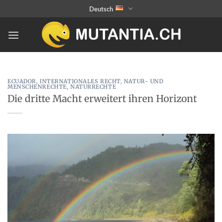
Zum
Deutsch
Inhalt
springen
ECUADOR
,
INTERNATIONALES RECHT
,
NATUR- UND
MENSCHENRECHTE
,
NATURRECHTE
Die dritte Macht erweitert ihren Horizont