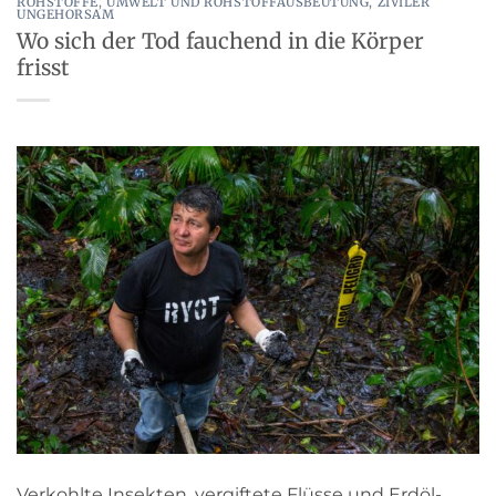
ROHSTOFFE
,
UMWELT UND ROHSTOFFAUSBEUTUNG
,
ZIVILER
UNGEHORSAM
Wo sich der Tod fauchend in die Körper
frisst
Verkohlte Insekten, vergiftete Flüsse und Erdöl-