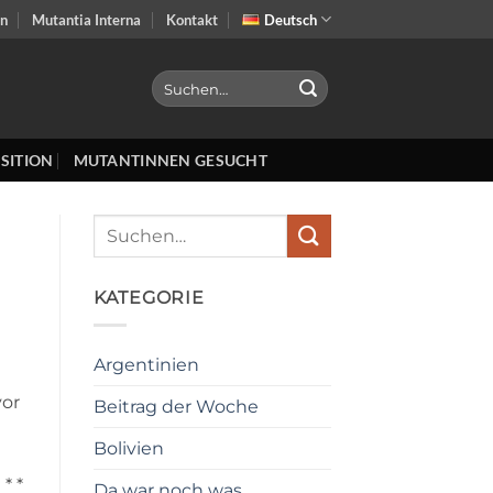
on
Mutantia Interna
Kontakt
Deutsch
SITION
MUTANTINNEN GESUCHT
KATEGORIE
Argentinien
vor
Beitrag der Woche
Bolivien
* *
Da war noch was