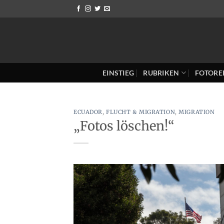
Zum
Inhalt
springen
EINSTIEG
RUBRIKEN
FOTORE
ECUADOR
,
FLUCHT & MIGRATION
,
MIGRATION
„Fotos löschen!“