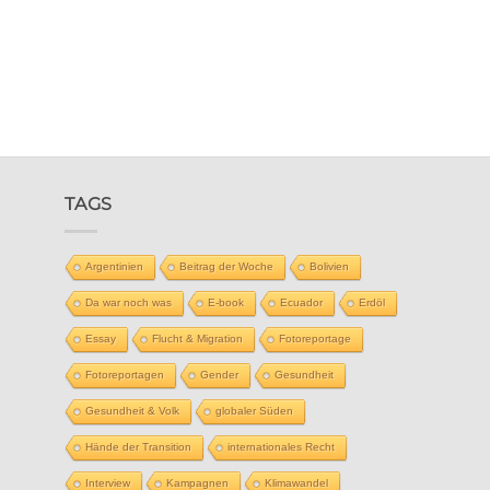
TAGS
Argentinien
Beitrag der Woche
Bolivien
Da war noch was
E-book
Ecuador
Erdöl
Essay
Flucht & Migration
Fotoreportage
Fotoreportagen
Gender
Gesundheit
Gesundheit & Volk
globaler Süden
Hände der Transition
internationales Recht
Interview
Kampagnen
Klimawandel