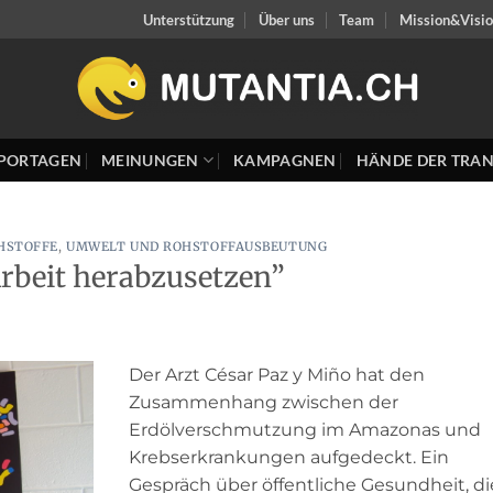
Unterstützung
Über uns
Team
Mission&Visi
PORTAGEN
MEINUNGEN
KAMPAGNEN
HÄNDE DER TRAN
HSTOFFE
,
UMWELT UND ROHSTOFFAUSBEUTUNG
rbeit herabzusetzen”
Der Arzt César Paz y Miño hat den
Zusammenhang zwischen der
Erdölverschmutzung im Amazonas und
Krebserkrankungen aufgedeckt. Ein
Gespräch über öffentliche Gesundheit, di