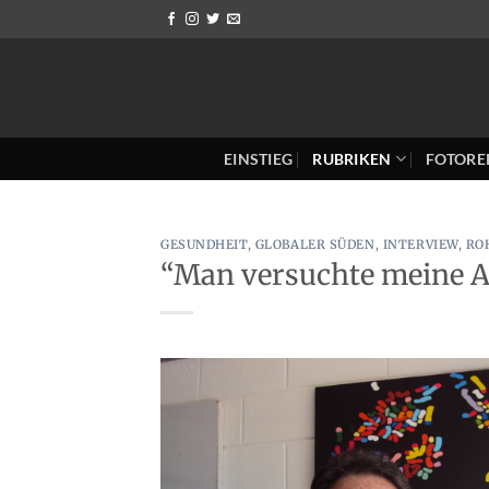
Zum
Inhalt
springen
EINSTIEG
RUBRIKEN
FOTORE
GESUNDHEIT
,
GLOBALER SÜDEN
,
INTERVIEW
,
RO
“Man versuchte meine A