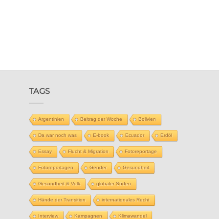
TAGS
Argentinien
Beitrag der Woche
Bolivien
Da war noch was
E-book
Ecuador
Erdöl
Essay
Flucht & Migration
Fotoreportage
Fotoreportagen
Gender
Gesundheit
Gesundheit & Volk
globaler Süden
Hände der Transition
internationales Recht
Interview
Kampagnen
Klimawandel